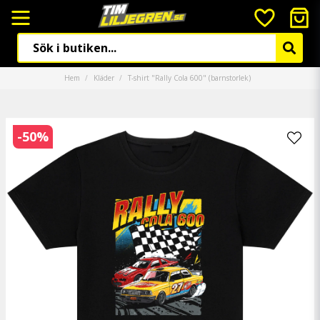
Hem
Kläder
T-shirt "Rally Cola 600" (barnstorlek)
-
50
%