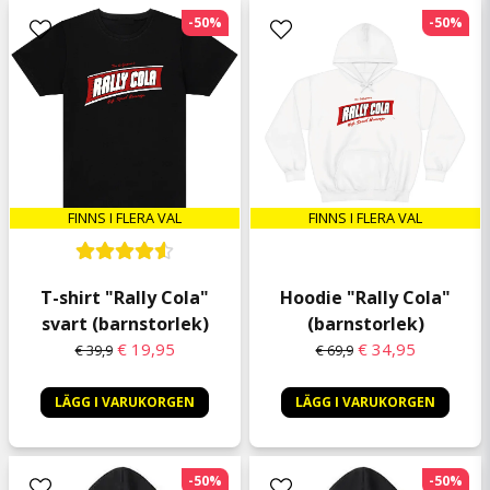
Sebastian
-50%
-50%
1 vuosi sitten
Barnen är helnöjda med tröjorna. Bra kvalite
och bra passform.
Elin
1 vuosi sitten
FINNS I FLERA VAL
FINNS I FLERA VAL
T-shirt "Rally Cola"
Hoodie "Rally Cola"
svart (barnstorlek)
(barnstorlek)
€ 19,95
€ 34,95
€ 39,9
€ 69,9
LÄGG I VARUKORGEN
LÄGG I VARUKORGEN
-50%
-50%