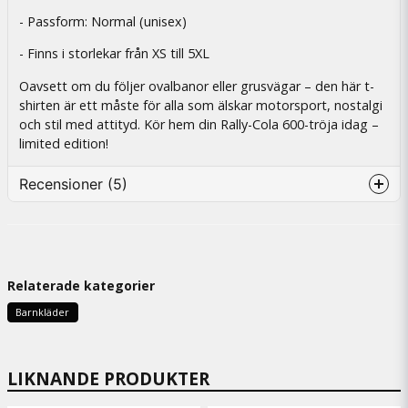
- Passform: Normal (unisex)
- Finns i storlekar från XS till 5XL
Oavsett om du följer ovalbanor eller grusvägar – den här t-
shirten är ett måste för alla som älskar motorsport, nostalgi
och stil med attityd. Kör hem din Rally-Cola 600-tröja idag –
limited edition!
Recensioner (5)
Gitte
9 kuukautta sitten
Väldigt fin
Relaterade kategorier
Pettersson
Barnkläder
10 kuukautta sitten
Arild
LIKNANDE PRODUKTER
11 kuukautta sitten