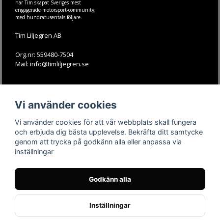
har Tim skapat Sveriges mest
engagerade motorsport-community,
med hundratusentals följare.
Tim Liljegren AB
Org.nr: 559480-7504
Mail: info@timliljegren.se
LÄS MER
FÖLJ OSS
Vi använder cookies
Facebook
Köpvillkor
Kontakt
Instagram
Vi använder cookies för att vår webbplats skall fungera
Youtube-videos
Youtube
och erbjuda dig bästa upplevelse. Bekräfta ditt samtycke
genom att trycka på godkänn alla eller anpassa via
TikTok
inställningar
Godkänn alla
Inställningar