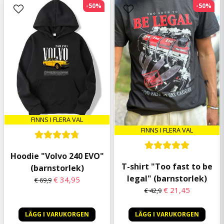
-50%
-50%
FINNS I FLERA VAL
FINNS I FLERA VAL
Hoodie "Volvo 240 EVO"
T-shirt "Too fast to be
(barnstorlek)
legal" (barnstorlek)
€ 34,95
€ 69,9
€ 21,45
€ 42,9
LÄGG I VARUKORGEN
LÄGG I VARUKORGEN