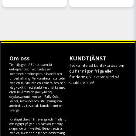
Om oss
KUNDTJÄNST
Tim Liljegren AB är ett svenskt
Tveka inte att kontakta oss om
entreprenörsdrivet företag som
du har någon fråga eller
kombinerar motorsport, e-handel och
fundering. Vi svarar alltid så
underhållning. Verksamheten startade
snabbt vi kan!
med en rallybil och en kamera, och har
idag vuxit till ett starkt varumärke med
egen
bilvårdsserie (Rally-Rent)
,
dryckesvarumärken som
Rally-Cola
,
kläder
,
maskiner
och
utrustning
som
används av tusentals kunder runt om i
Sverige.
Företaget drivs från Sverige och Thailand
och bygger på genuin passion för rally,
skapande och kvalitet. Genom sociala
medier, livesändningar och evenemang