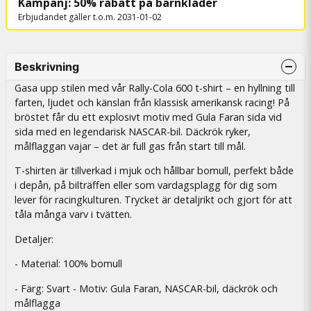
Kampanj: 50% rabatt på barnkläder
Erbjudandet gäller t.o.m. 2031-01-02
Beskrivning
Gasa upp stilen med vår Rally-Cola 600 t-shirt – en hyllning till
farten, ljudet och känslan från klassisk amerikansk racing! På
bröstet får du ett explosivt motiv med Gula Faran sida vid
sida med en legendarisk NASCAR-bil. Däckrök ryker,
målflaggan vajar – det är full gas från start till mål.
T-shirten är tillverkad i mjuk och hållbar bomull, perfekt både
i depån, på bilträffen eller som vardagsplagg för dig som
lever för racingkulturen. Trycket är detaljrikt och gjort för att
tåla många varv i tvätten.
Detaljer:
- Material: 100% bomull
- Färg: Svart - Motiv: Gula Faran, NASCAR-bil, däckrök och
målflagga