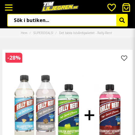
Hem
SUPERDEALS!
Det bästa bilvårdspaketet - Rally-Rent
-
28
%