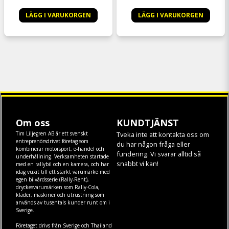
LÄGG I VARUKORGEN
LÄGG I VARUKORGEN
Om oss
KUNDTJÄNST
Tim Liljegren AB är ett svenskt
Tveka inte att kontakta oss om
entreprenörsdrivet företag som
du har någon fråga eller
kombinerar motorsport, e-handel och
fundering. Vi svarar alltid så
underhållning. Verksamheten startade
snabbt vi kan!
med en rallybil och en kamera, och har
idag vuxit till ett starkt varumärke med
egen
bilvårdsserie (Rally-Rent)
,
dryckesvarumärken som
Rally-Cola
,
kläder
,
maskiner
och
utrustning
som
används av tusentals kunder runt om i
Sverige.
Företaget drivs från Sverige och Thailand