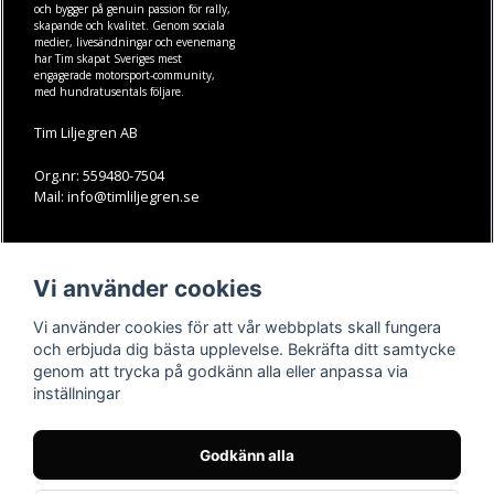
och bygger på genuin passion för rally,
skapande och kvalitet. Genom sociala
medier, livesändningar och evenemang
har Tim skapat Sveriges mest
engagerade motorsport-community,
med hundratusentals följare.
Tim Liljegren AB
Org.nr: 559480-7504
Mail: info@timliljegren.se
LÄS MER
FÖLJ OSS
Vi använder cookies
Facebook
Köpvillkor
Kontakt
Instagram
Vi använder cookies för att vår webbplats skall fungera
Youtube-videos
Youtube
och erbjuda dig bästa upplevelse. Bekräfta ditt samtycke
genom att trycka på godkänn alla eller anpassa via
TikTok
inställningar
Godkänn alla